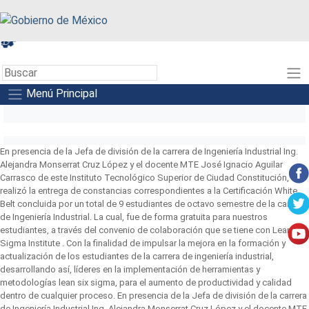
A+
A-
A
Menú Principal