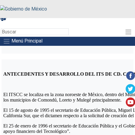
A+
A-
A
Menú Principal