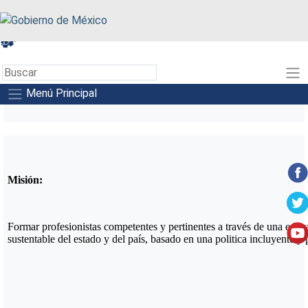
A+
A-
A
Menú Principal