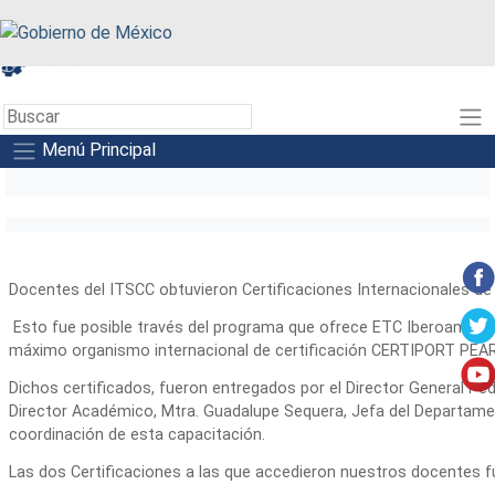
A+
A-
A
Menú Principal