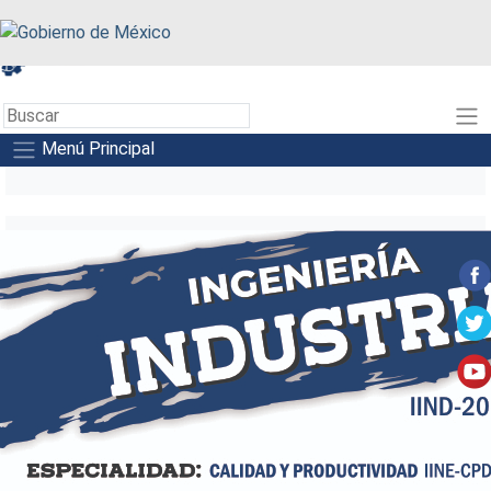
A+
A-
A
Menú Principal