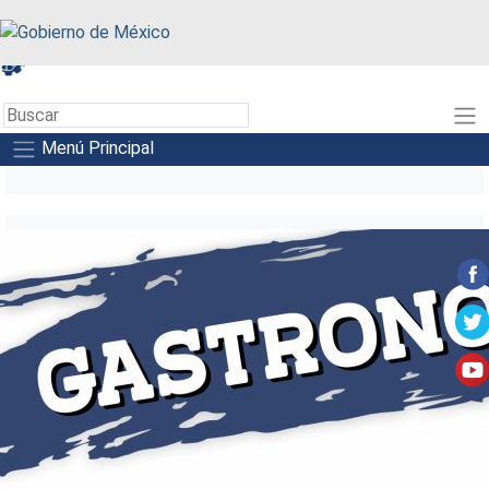
A+
A-
A
Menú Principal