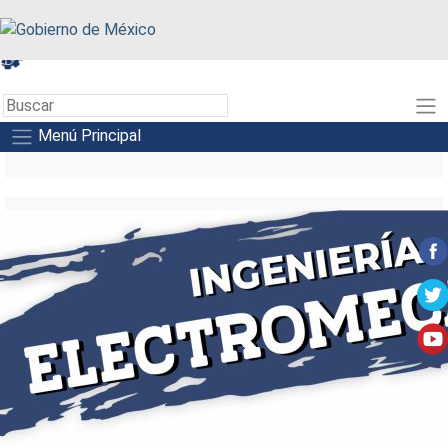
A+
A-
A
Menú Principal