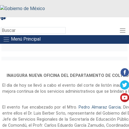
A+
A-
A
Menú Principal