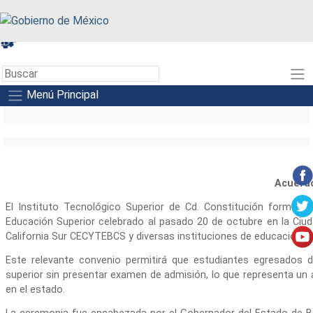
A+
A-
A
Menú Principal