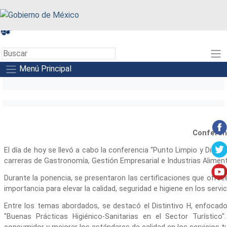
A+
A-
A
Menú Principal