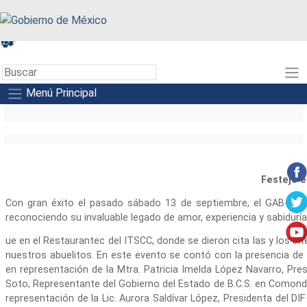
A+
A-
A
Menú Principal