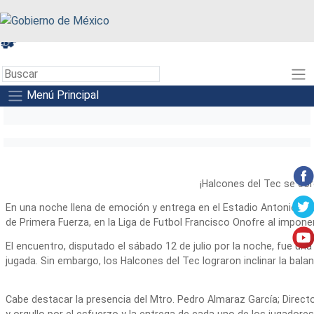
A+
A-
A
Menú Principal