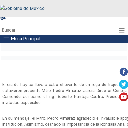
A+
A-
A
Menú Principal