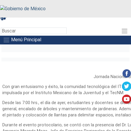
A+
A-
A
Menú Principal